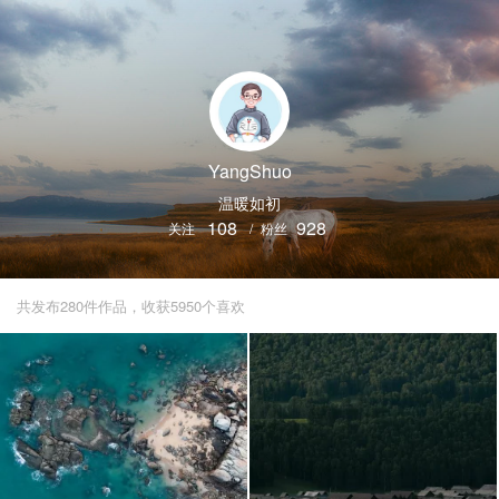
YangShuo
温暖如初
108
928
关注
/
粉丝
共发布280件作品，收获5950个喜欢