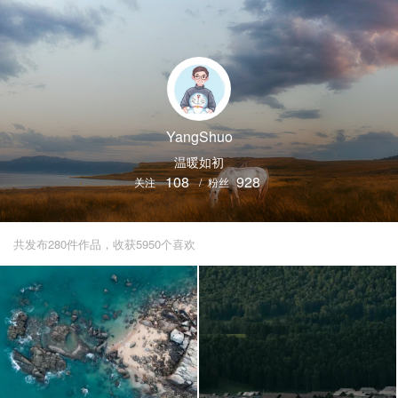
YangShuo
温暖如初
108
928
关注
/
粉丝
共发布280件作品，收获5950个喜欢