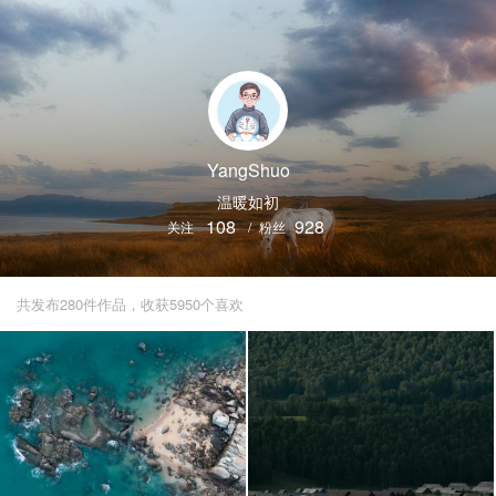
YangShuo
温暖如初
108
928
关注
/
粉丝
共发布280件作品，收获5950个喜欢